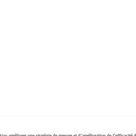
t/ou améliorer une stratégie de mesure et d’amélioration de l’efficacité