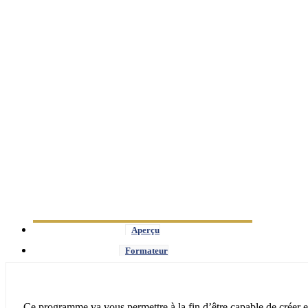
Aperçu
Formateur
Ce programme va vous permettre à la fin d’être capable de créer e