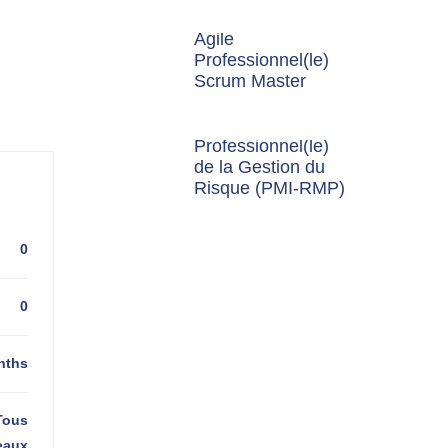
Agile
Professionnel(le)
Scrum Master
Professionnel(le)
de la Gestion du
Risque (PMI-RMP)
0
0
nths
Tous
eaux