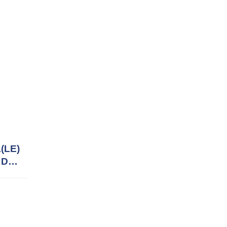
BTS- SOINS
INFIRMIERS
(LE)
 DE
)