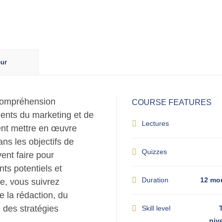
ur
compréhension
COURSE FEATURES
ments du marketing et de
Lectures
nt mettre en œuvre
ns les objectifs de
Quizzes
ent faire pour
ts potentiels et
Duration
12 mo
e, vous suivrez
 la rédaction, du
 des stratégies
Skill level
niv