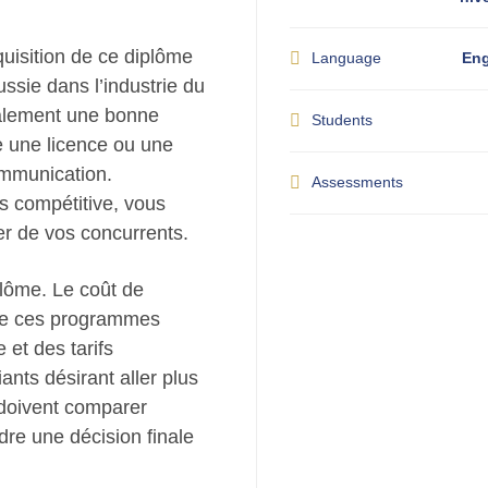
cquisition de ce diplôme
Language
Eng
ussie dans l’industrie du
galement une bonne
Students
e une licence ou une
mmunication.
Assessments
s compétitive, vous
er de vos concurrents.
plôme. Le coût de
un de ces programmes
et des tarifs
ants désirant aller plus
 doivent comparer
re une décision finale