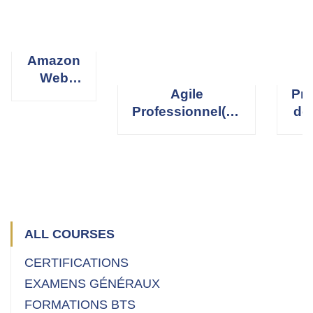
Amazon
Web
Agile
Pro
Services
Professionnel(le)
de
(AWS)
Scrum Master
R
ALL COURSES
CERTIFICATIONS
EXAMENS GÉNÉRAUX
FORMATIONS BTS