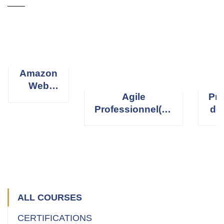
Amazon
Web
Agile
Pro
Services
Professionnel(le)
de
(AWS)
Scrum Master
R
ALL COURSES
CERTIFICATIONS