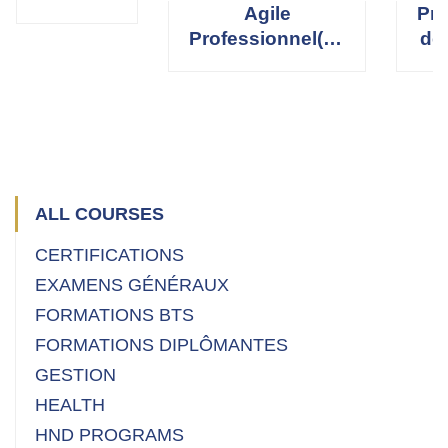
Agile
Pro
Services
Professionnel(le)
de
(AWS)
Scrum Master
R
ALL COURSES
CERTIFICATIONS
EXAMENS GÉNÉRAUX
FORMATIONS BTS
FORMATIONS DIPLÔMANTES
GESTION
HEALTH
HND PROGRAMS