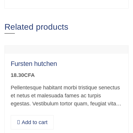
Related products
Fursten hutchen
18.30
CFA
Pellentesque habitant morbi tristique senectus
et netus et malesuada fames ac turpis
egestas. Vestibulum tortor quam, feugiat vitae,
ultricies eget, tempor sit amet, ante. Donec eu
libero sit amet…
Add to cart