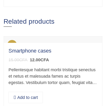
Related products
Sale!
Smartphone cases
15.00
CFA
12.00
CFA
Pellentesque habitant morbi tristique senectus
et netus et malesuada fames ac turpis
egestas. Vestibulum tortor quam, feugiat vitae,
ultricies eget, tempor sit amet, ante. Donec eu
libero sit amet…
Add to cart