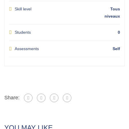
Skill level
Tous
niveaux
Students
0
Assessments
Self
Share:
YOU MAY LIKE