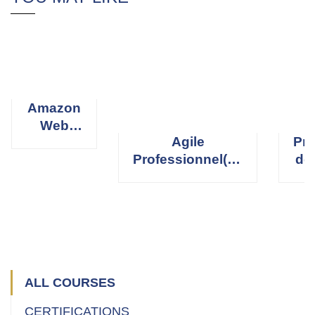
Amazon
Web
Agile
Pro
Services
Professionnel(le)
de
(AWS)
Scrum Master
R
ALL COURSES
CERTIFICATIONS