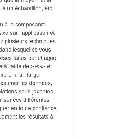
les que la moyenne, la
t à un échantillon, etc.
ion à la composante
axé sur l’application et
z plusieurs techniques
s dans lesquelles vous
hèses faites par chaque
e à l’aide de SPSS et
comprend un large
 résumer les données,
elations sous-jacentes.
iser ces différentes
uer en toute confiance,
quement les résultats à