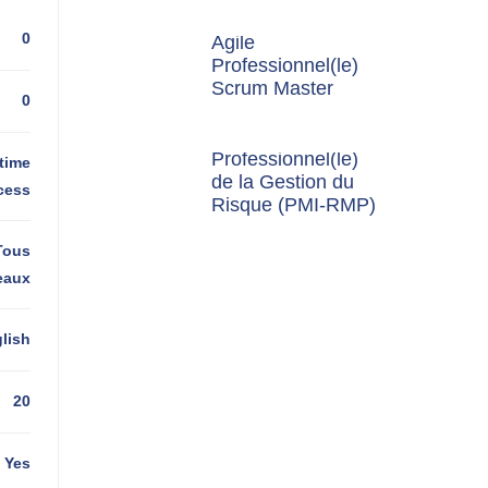
0
Agile
Professionnel(le)
Scrum Master
0
Professionnel(le)
time
de la Gestion du
cess
Risque (PMI-RMP)
Tous
eaux
lish
20
Yes